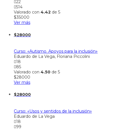
22
514
Valorado con
4.42
de 5
$
35000
Ver más
$
28000
Curso: «Autismo. Apoyos para la inclusión»
Eduardo de La Vega, Floriana Piccolini
18
85
Valorado con
4.50
de 5
$
28000
Ver más
$
28000
Curso: «Usos y sentidos de la inclusión»
Eduardo de La Vega
18
99