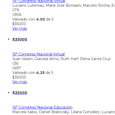
14° Congreso Nacional Virtual
Luciano Lutereau, María José Borssani, Marcelo Rocha, 
79
906
Valorado con
4.02
de 5
$
35000
Ver más
$
35000
15° Congreso Nacional Virtual
Juan Vasen, Graciela Aimo, Ruth Harf, Elena Santa Cruz
36
697
Valorado con
4.25
de 5
$
35000
Ver más
$
35000
16° Congreso Nacional Educación
Marcela Sabio, Daniel Brailovsky, Liliana González, Luci