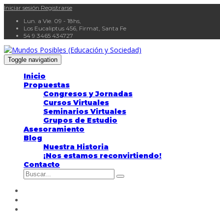
Iniciar sesión
Registrarse
Lun. a Vie. 09 - 18hs,
Los Eucaliptus 456, Firmat, Santa Fe
54 9 3465 434727
Toggle navigation
Inicio
Propuestas
Congresos y Jornadas
Cursos Virtuales
Seminarios Virtuales
Grupos de Estudio
Asesoramiento
Blog
Nuestra Historia
¡Nos estamos reconvirtiendo!
Contacto