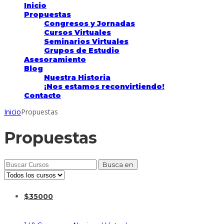
Inicio
Propuestas
Congresos y Jornadas
Cursos Virtuales
Seminarios Virtuales
Grupos de Estudio
Asesoramiento
Blog
Nuestra Historia
¡Nos estamos reconvirtiendo!
Contacto
Inicio
Propuestas
Propuestas
Buscar:
$
35000