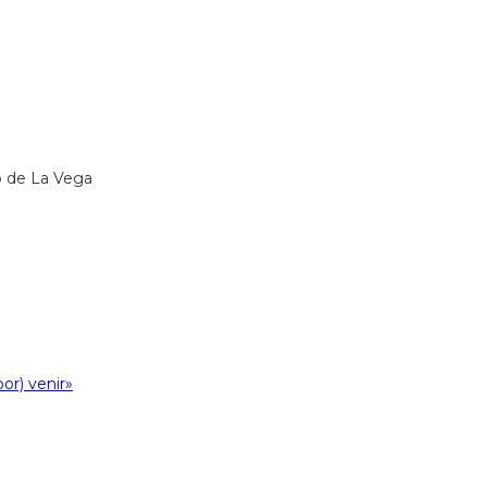
o de La Vega
or) venir»